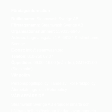
Företagsinformation
Butiksnamn:
Steamwash Sverige AB
Företagsnamn:
Steamwash Sverige AB
Organisationsnummer:
559033-6946
Adress:
Lagmansgatan 1 A, 68134 Kristinehamn,
Sverige
E-post:
info
@steamwash.org
Telefon:
010-750 07 07
Öppettider:
09:00–16:00 (mån–fre), GMT+01:00
(Stockholm)
Vår policy
Personuppgiftspolicy
Handelsvillkor
Fraktpolicy
Återbetalnings- och Returpolicy
VÅR AFFÄRSIDÉ
Steamwash Sverige AB erbjuder smarta och
hållbara helhetslösningar för dagligvaruhandeln