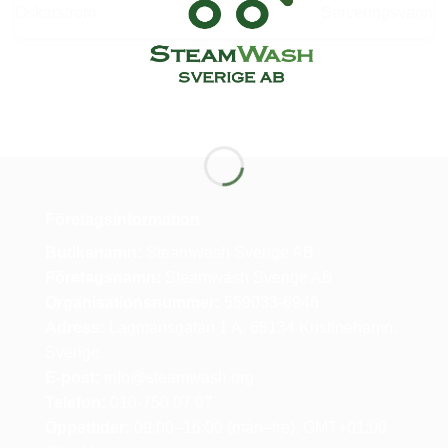
Oskarström
Serveringsvagn
Företagsinformation
Butiksnamn:
Steamwash Sverige AB
Företagsnamn:
Steamwash Sverige AB
Organisationsnummer:
559033-6946
Adress:
Lagmansgatan 1 A, 68134 Kristinehamn,
Sverige
E-post:
info
@steamwash.org
Telefon:
010-750 07 07
Öppettider:
09:00–16:00 (mån–fre), GMT+01:00