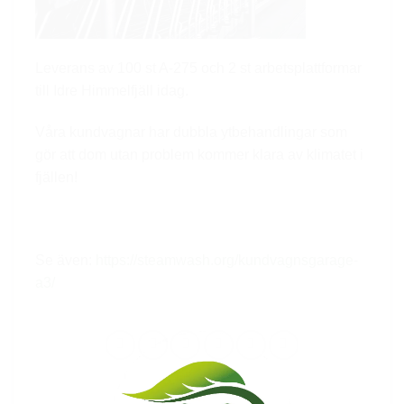
Leverans av 100 st A-275 och 2 st arbetsplattformar
till Idre Himmelfjäll idag.
Våra kundvagnar har dubbla ytbehandlingar som
gör att dom utan problem kommer klara av klimatet i
fjällen!
Se även:
https://steamwash.org/kundvagnsgarage-
a3/