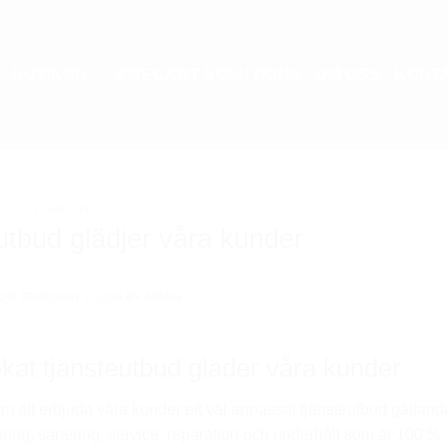
BUTIKEN
SWECART SOLUTIONS
OM OSS
KONT
TJÄNSTER
utbud glädjer våra kunder
 ON
FEBRUARI 3, 2016
BY
ADMIN
kat tjänsteutbud gläder våra kunder
 att erbjuda våra kunder ett väl anpassat tjänsteutbud gälland
ring, sanering, service, reparation och underhåll som är 100 %