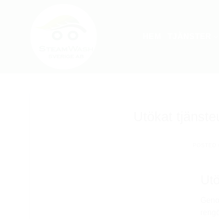
Skip
to
content
HEM
TJÄNSTER
Utökat tjänste
POSTED
Utö
Genom
rengö