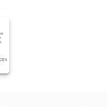
t
t som
ess
h
t,
CES
agnar
IDÉ