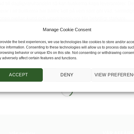
tad till dagligvaruhandeln så kan butikerna kapa leverantörer. De
terar i att butikerna har bättre koll på vem som gör vad, samtidig
ionen mellan kund och uppdragsgivare blir betydligt starkare.
Manage Cookie Consent
provide the best experiences, we use technologies like cookies to store and/or acc
ice information. Consenting to these technologies will allow us to process data suc
browsing behavior or unique IDs on this site. Not consenting or withdrawing consen
 adversely affect certain features and functions.
ACCEPT
DENY
VIEW PREFEREN
Kostnadseffektiv lösning för service av kundv
Vår policy
VÅR AFFÄRS