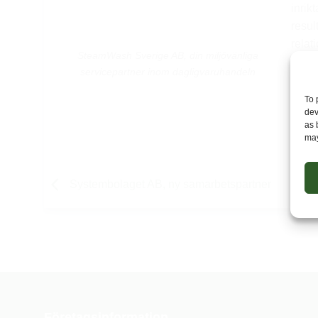
inrik
resul
relat
SteamWash Sverige AB, din miljövänliga
servicepartner inom dagligvaruhandeln
To 
dev
as 
may
Systembolaget AB, ny samarbetspartner
Företagsinformation