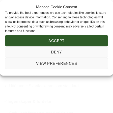
och dagligt slitage – perfekt för intensiv daglig användning.
Manage Cookie Consent
Swecart Brickvagn är ett praktiskt, hållbart och
To provide the best experiences, we use technologies like cookies to store
and/or access device information. Consenting to these technologies will
kostnadseffektivt val för verksamheter som vill skapa en
allow us to process data such as browsing behavior or unique IDs on this
smidig och hygienisk arbetsmiljö.
site. Not consenting or withdrawing consent, may adversely affect certain
features and functions.
🔧
Teknisk specifikation
ACCEPT
Produktnamn: Swecart Brickvagn
DENY
Kapacitet: 3 st brickor
VIEW PREFERENCES
Minsta antal: 3 st
Utförande: Svartlackerad som standard
✅
Egenskaper & fördelar