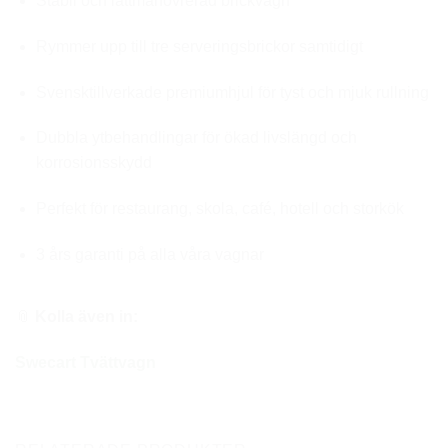
Stabil och lättmanövrerad brickvagn
Rymmer upp till tre serveringsbrickor samtidigt
Svensktillverkade premiumhjul för tyst och mjuk rullning
Dubbla ytbehandlingar för ökad livslängd och
korrosionsskydd
Perfekt för restaurang, skola, café, hotell och storkök
3 års garanti på alla våra vagnar
📎
Kolla även in:
Swecart Tvättvagn