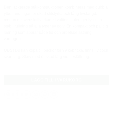
Den lackerade stålkonstruktionen kombineras med dubbla
ytbehandlingar för ökad slitstyrka och lång livslängd,
medan de svensktillverkade kvalitetshjulen ger tyst och
stabil rullning på alla typer av golv. En kompakt och pålitlig
lösning som sparar både tid och arbetsbelastning i
vardagen.
OBS!
Du kan köpa till brickor för 99 kr/bricka, finns i vit och
svart färg. Skriv med önskad färg vid beställning.
Swecart Brickvagn mängd
LÄGG TILL I VARUKORG