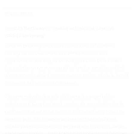
BESKRIVNING
Swecart Brickvagn – Smidig och robust vagn för
effektiv servering
Swecart Brickvagn är en lättmanövrerad och hållbar
lösning för verksamheter som behöver enkel och
organiserad hantering av serveringsbrickor. Den smarta
konstruktionen rymmer upp till tre brickor samtidigt, vilket
gör vagnen idealisk för restauranger, caféer, skolkök, hotell
och andra miljöer med högt tempo.
Vagnens pulverlackerade stålkonstruktion ger både
stabilitet och lång livslängd, medan de svensktillverkade
kvalitetshjulen erbjuder tyst och följsam rullning över alla
typer av golv. Brickvagnen är dessutom utrustad med
dubbla ytbehandlingar som skyddar mot korrosion, smuts