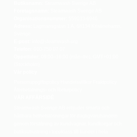
Butiksnamn:
Steamwash Sverige AB
Företagsnamn:
Steamwash Sverige AB
Organisationsnummer:
559033-6946
Adress:
Lagmansgatan 1 A, 68134 Kristinehamn,
Sverige
E-post:
info
@steamwash.org
Telefon:
010-750 07 07
Öppettider:
09:00–16:00 (mån–fre), GMT+01:00
(Stockholm)
Vår policy
Personuppgiftspolicy
Handelsvillkor
Fraktpolicy
Återbetalnings- och Returpolicy
VÅR AFFÄRSIDÉ
Steamwash Sverige AB erbjuder smarta och
hållbara helhetslösningar för dagligvaruhandeln
genom försäljning av kundvagnar, kundkorgar och
butiksutrustning i toppklass till kunder i hela