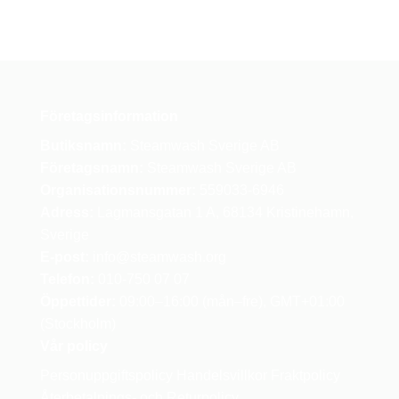
Företagsinformation
Butiksnamn:
Steamwash Sverige AB
Företagsnamn:
Steamwash Sverige AB
Organisationsnummer:
559033-6946
Adress:
Lagmansgatan 1 A, 68134 Kristinehamn,
Sverige
E-post:
info
@steamwash.org
Telefon:
010-750 07 07
Öppettider:
09:00–16:00 (mån–fre), GMT+01:00
(Stockholm)
Vår policy
Personuppgiftspolicy
Handelsvillkor
Fraktpolicy
Återbetalnings- och Returpolicy