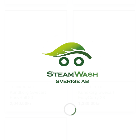
KUNDKORGAR
KUNDKORGAR
Kundkorg Swecart
Kundkorg Swecart
EasyRoll 80
EasyCarry 26
2,040.00
kr
1,380.00
kr