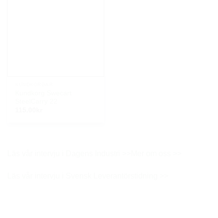
KUNDKORGAR
Kundkorg Swecart
SteelCarry 22
115.00
kr
Läs vår intervju i Dagens Industri >>
Mer om oss >>
Läs vår intervju i Svensk Leverantörstidning >>