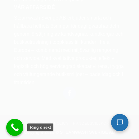
VÅR AFFÄRSIDÉ
Steamwash Sverige AB erbjuder smarta och
hållbara helhetslösningar för dagligvaruhandeln
genom försäljning av kundvagnar, kundkorgar och
butiksutrustning i toppklass till kunder i hela
Europa – kombinerat med miljövänlig rengöring
och service. Med kvalitativa produkter, effektiv
logistik och hög servicegrad skapar vi rena, trygga
och välfungerande butiksmiljöer – både idag och i
framtiden.
SÄKERHETSPOLICY
HANDELSVILLKOR
Ring direkt
Copyright 2026 ©
STEAMWASH SVERIGE AB