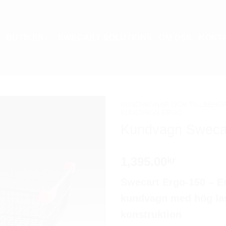
BUTIKEN
SWECART SOLUTIONS
OM OSS
KONT
KUNDVAGNAR OCH TILLBEHÖ
KUNDVAGN ERGO
Kundvagn Swecar
1,395.00
kr
Swecart Ergo-150 – 
kundvagn med hög las
konstruktion