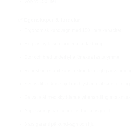
Volym: 150 liter
✅
Egenskaper & fördelar
Ergonomisk kundvagn med 150 liters kapacitet
Hög lasthylla som underlättar lastning
Stor och bred underhylla för extra lastutrymme
Robust och stabil konstruktion för daglig användnin
Svensktillverkade hjul med tyst och följsam rullning
Galvat stål med skyddande ytbehandling mot smuts 
Anpassningsbar kulör efter butikens profil
3 års garanti på kundvagn och hjul