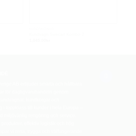
KUNDVAGNAR
KUNDV
Kundvagn Swecart Kombo-2
Kundv
1,045.00
kr
1,160.
IDÉ
rige AB erbjuder smarta och hållbara
gar för dagligvaruhandeln genom
 kundvagnar, kundkorgar och
g i toppklass till kunder i hela Europa –
 miljövänlig rengöring och service.
 produkter, effektiv logistik och hög
apar vi rena, trygga och välfungerande