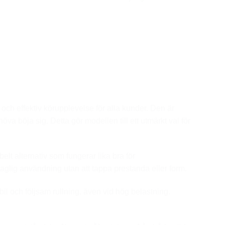
ch effektiv körupplevelse för alla kunder. Den är
öva böja sig. Detta gör modellen till ett utmärkt val för
elt alternativ som fungerar lika bra för
 daglig användning utan att tappa prestanda eller form.
il och följsam rullning, även vid hög belastning.