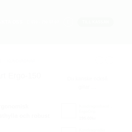
AKTA OSS
010 - 750 07 07
TILL KASSAN
R
/
KUNDVAGNAR
/
t Ergo-150
Du kanske också
gillar …
Ergonomisk
Kundvagnshandtag
ErgoGrip
thylla och robust
195.00
kr
Kundvagnslås