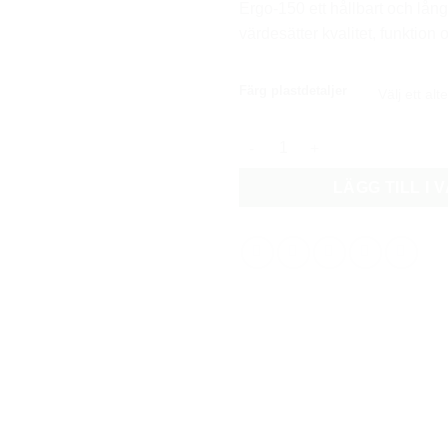
Ergo-150 ett hållbart och långs
värdesätter kvalitet, funktion
Färg plastdetaljer
Kundvagn Swecart Ergo-150 
LÄGG TILL I