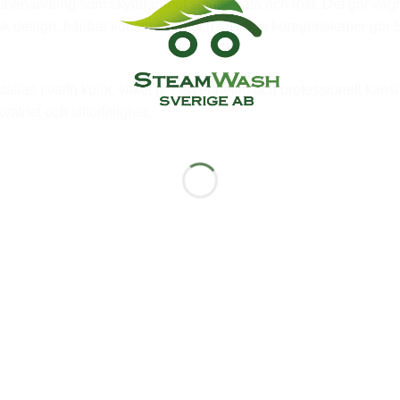
 ytbehandling som skyddar mot smuts, väta och rost. Det gör vag
design, hållbar konstruktion och smidiga köregenskaper gör Swec
ällas i valfri kulör, vilket ger en enhetlig och professionell kän
tet och tillförlitlighet.