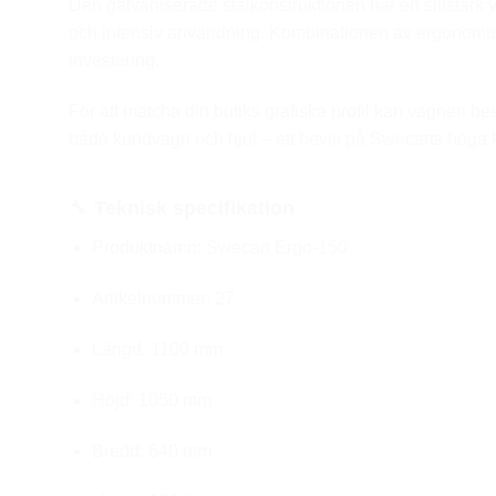
Den galvaniserade stålkonstruktionen har en slitstark
och intensiv användning. Kombinationen av ergonomisk 
investering.
För att matcha din butiks grafiska profil kan vagnen best
både kundvagn och hjul – ett bevis på Swecarts höga kvali
🔧
Teknisk specifikation
Produktnamn: Swecart Ergo-150
Artikelnummer: 27
Längd: 1100 mm
Höjd: 1050 mm
Bredd: 640 mm