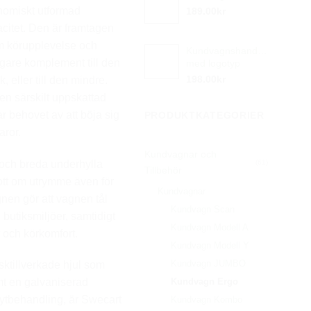
nomiskt utformad
189.00
kr
citet. Den är framtagen
äm körupplevelse och
Kundvagnshandtag
igare komplement till den
med logotyp
198.00
kr
 eller till den mindre.
en särskilt uppskattad
r behovet av att böja sig
PRODUKTKATEGORIER
aror.
Kundvagnar och
 och breda underhylla
(61)
Tillbehör
tt om utrymme även för
Kundvagnar
gnen gör att vagnen tål
Kundvagn Scan
butiksmiljöer, samtidigt
Kundvagn Modell A
 och körkomfort.
Kundvagn Modell Y
Kundvagn JUMBO
ktillverkade hjul som
Kundvagn Ergo
amt en galvaniserad
k ytbehandling, är Swecart
Kundvagn Kombo