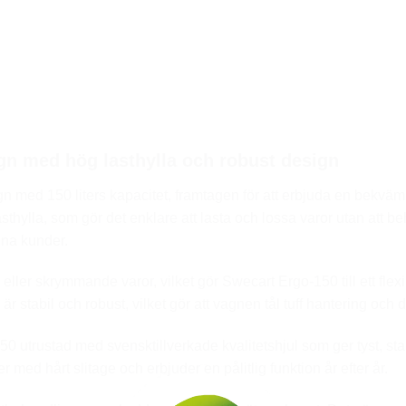
n med hög lasthylla och robust design
med 150 liters kapacitet, framtagen för att erbjuda en bekväm o
thylla, som gör det enklare att lasta och lossa varor utan att beh
sina kunder.
ler skrymmande varor, vilket gör Swecart Ergo-150 till ett flexib
r stabil och robust, vilket gör att vagnen tål tuff hantering och
 utrustad med svensktillverkade kvalitets­hjul som ger tyst, stab
er med hårt slitage och erbjuder en pålitlig funktion år efter år.