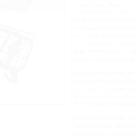
Swecart Ergo-150 är en ergo
kundvagn med 150 liters kapa
för att ge en stabil och bekv
fungerar utmärkt som ett ryml
större butikens kundvagnspark,
Den höga lasthyllan gör vagn
bland seniorer, då den minska
vid lastning och lossning av v
Med sin robusta konstruktion
erbjuder Swecart Ergo-150 go
större varor. Den stabila desi
daglig användning i krävande 
som den bibehåller smidighet
Vagnen är utrustad med svens
ger tyst och stabil rullning s
stålkonstruktion med slitstar