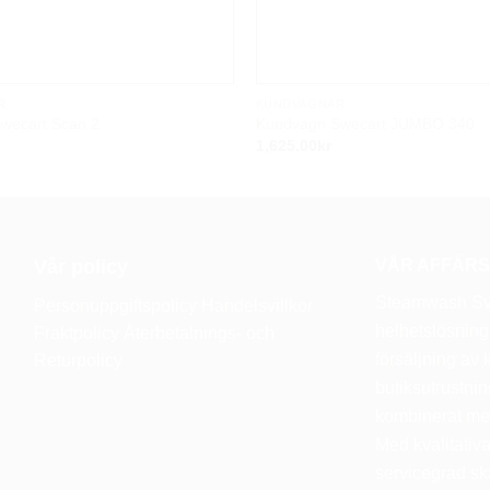
R
KUNDVAGNAR
wecart Scan 2
Kundvagn Swecart JUMBO 340
1,625.00
kr
Vår policy
VÅR AFFÄRS
Steamwash Sve
Personuppgiftspolicy
Handelsvillkor
helhetslösnin
Fraktpolicy
Återbetalnings- och
försäljning av
Returpolicy
butiksutrustnin
kombinerat med
Med kvalitativa
servicegrad sk