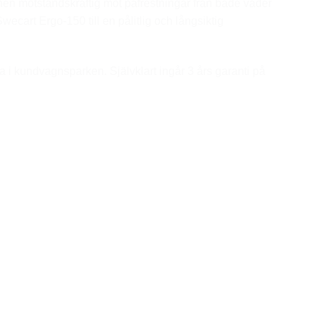
nen motståndskraftig mot påfrestningar från både väder
art Ergo-150 till en pålitlig och långsiktig
sla i kundvagnsparken. Självklart ingår 3 års garanti på