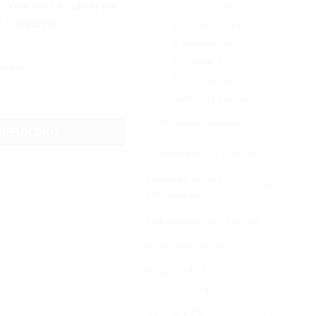
iktigt val för butiker som
Kundvagn Återvunnen
 och ergonomi.
Kundvagn Hybrid
Kundvagn Mini
RENSA
Kundvagn Bil
Kundkorgsvagn
mängd
Kundvagn Special
Tillbehör kundvagnar
 VARUKORG
Kundkorgar och Tillbehör
(12)
Lagervagnar och
(9)
Plockvagnar
Rullcontainer och Rullbur
(3)
Kundvagnsgarage
(6)
Begagnade Kundvagnar
(6)
och Kundkorgar
Utförsäljning
(6)