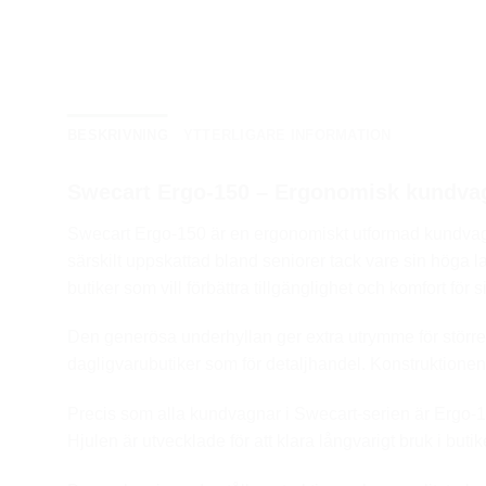
BESKRIVNING
YTTERLIGARE INFORMATION
Swecart Ergo-150 – Ergonomisk kundvag
Swecart Ergo-150 är en ergonomiskt utformad kundvagn 
särskilt uppskattad bland seniorer tack vare sin höga las
butiker som vill förbättra tillgänglighet och komfort för 
Den generösa underhyllan ger extra utrymme för större el
dagligvarubutiker som för detaljhandel. Konstruktionen ä
Precis som alla kundvagnar i Swecart-serien är Ergo-150
Hjulen är utvecklade för att klara långvarigt bruk i butik