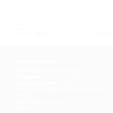
KUNDVAGNAR
KUNDVAGNA
Kundvagn Swecart Y-210
Kundvagn S
Det
Det
1,240.00
kr
990.00
kr
1,150.00
kr
ursprungliga
nuvarande
priset
priset
var:
är:
1,240.00kr.
990.00kr.
Företagsinformation
Butiksnamn:
Steamwash Sverige AB
Företagsnamn:
Steamwash Sverige AB
Organisationsnummer:
559033-6946
Adress:
Lagmansgatan 1 A, 68134 Kristinehamn,
Sverige
E-post:
info
@steamwash.org
Telefon:
010-750 07 07