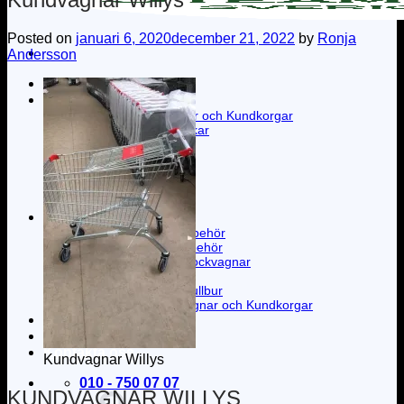
Posted on
januari 6, 2020
december 21, 2022
by
Ronja
Andersson
Hem
Tjänster
Tvätt av Kundvagnar och Kundkorgar
Rengöring av kyldiskar
Service kundvagnar
Höghöjdsstädning
Klottersanering
Fasadtvätt
Kärltvätt
Butiken
Kundvagnar och Tillbehör
Kundkorgar och Tillbehör
Lagervagnar och Plockvagnar
Kundvagnsgarage
Rullcontainer och Rullbur
Begagnade Kundvagnar och Kundkorgar
Swecart Solutions
Om oss
Kontakta oss
Kundvagnar Willys
010 - 750 07 07
KUNDVAGNAR WILLYS