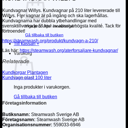
Kundvagnar Willys. Kundvagnar på 210 liter levererade till
Willys. Fler vagnar är på ingång och ska lagerhållas.
Kundvagnarna har dubbla ytbehandlingar med
svensktillverkade 5″ hjul av absolut högsta kvalité. Tack för
Inga produkter i varukorgen.
förtroendet!
Gå tillbaka till butiken
https://steamwash.org/produkt/kundvagn-a-210/
Till kassan
+
Läs här:
https://steamwash.org/aterforsaljare-kundvagnar/
Varukorg
Relaterade
Kundkorgar Plantagen
Kundvagn plast 100 liter
Inga produkter i varukorgen.
Gå tillbaka till butiken
Företagsinformation
Butiksnamn:
Steamwash Sverige AB
Företagsnamn:
Steamwash Sverige AB
Organisationsnummer:
559033-6946