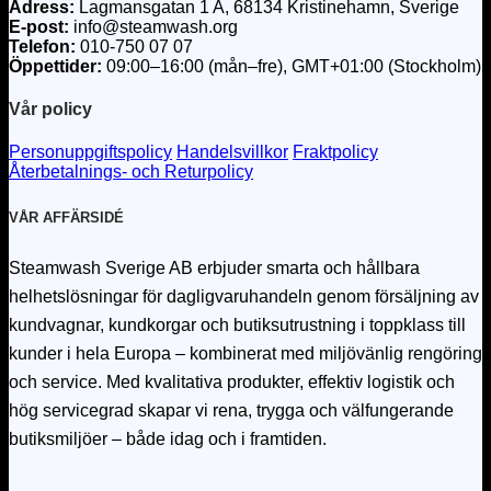
Adress:
Lagmansgatan 1 A, 68134 Kristinehamn, Sverige
E-post:
info
@steamwash.org
Telefon:
010-750 07 07
Öppettider:
09:00–16:00 (mån–fre), GMT+01:00 (Stockholm)
Vår policy
Personuppgiftspolicy
Handelsvillkor
Fraktpolicy
Återbetalnings- och Returpolicy
VÅR AFFÄRSIDÉ
Steamwash Sverige AB erbjuder smarta och hållbara
helhetslösningar för dagligvaruhandeln genom försäljning av
kundvagnar, kundkorgar och butiksutrustning i toppklass till
kunder i hela Europa – kombinerat med miljövänlig rengöring
och service. Med kvalitativa produkter, effektiv logistik och
hög servicegrad skapar vi rena, trygga och välfungerande
butiksmiljöer – både idag och i framtiden.