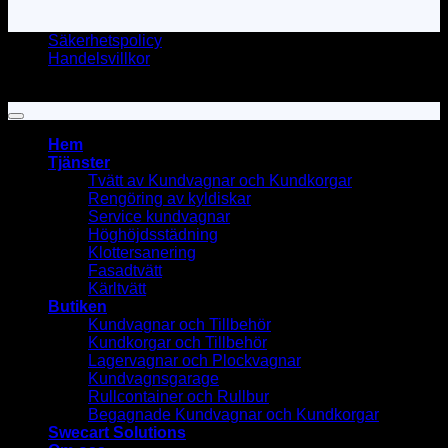
Säkerhetspolicy
Handelsvillkor
Copyright 2026 ©
STEAMWASH SVERIGE AB
Hem
Tjänster
Tvätt av Kundvagnar och Kundkorgar
Rengöring av kyldiskar
Service kundvagnar
Höghöjdsstädning
Klottersanering
Fasadtvätt
Kärltvätt
Butiken
Kundvagnar och Tillbehör
Kundkorgar och Tillbehör
Lagervagnar och Plockvagnar
Kundvagnsgarage
Rullcontainer och Rullbur
Begagnade Kundvagnar och Kundkorgar
Swecart Solutions