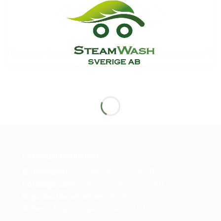
Plantagen Sverige
Kundvagnsgarage A3
Företagsinformation
Butiksnamn:
Steamwash Sverige AB
Företagsnamn:
Steamwash Sverige AB
Organisationsnummer:
559033-6946
Adress:
Lagmansgatan 1 A, 68134 Kristinehamn,