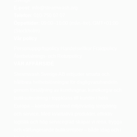
Sverige
E-post:
info
@steamwash.org
Telefon:
010-750 07 07
Öppettider:
09:00–16:00 (mån–fre), GMT+01:00
(Stockholm)
Vår policy
Personuppgiftspolicy
Handelsvillkor
Fraktpolicy
Återbetalnings- och Returpolicy
VÅR AFFÄRSIDÉ
Steamwash Sverige AB erbjuder smarta och
hållbara helhetslösningar för dagligvaruhandeln
genom försäljning av kundvagnar, kundkorgar och
butiksutrustning i toppklass till kunder i hela
Europa – kombinerat med miljövänlig rengöring
och service. Med kvalitativa produkter, effektiv
logistik och hög servicegrad skapar vi rena, trygga
och välfungerande butiksmiljöer – både idag och i