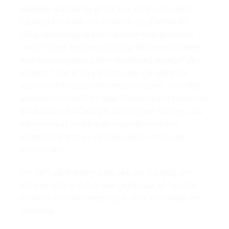
bakterier stannar då gärna kvar på kundkorgens
handtag en stund efter användning. Det blir då
tydligt en rundgång inne i butiken med potentiell
smitta mellan kunder, dessutom förvaras livsmedel
inuti kundkorgarna som vi sedan ska stoppa i våra
munnar. Tänk er då en kund som inte riktigt har
hygien och renlighet som sin paradgren, som efter
toalettbesöket aldrig tvättar händerna och som innan
han/hon tar i kundkorgen också nyser rakt ner i sin
vänstra hand. Den handen som kunden ska
använda för att bära runt sina varor i, med just
kundkorgen.
Om det i vår mening aldrig sker en ordentlig och
riktig rengöring av kundkorgarnas yta, så samlas
bakterier och virus betydligt enklare och bildar en
smitthärd.