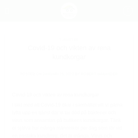
Skip
to
content
TJÄNSTER
Covid-19 och vikten av rena
kundkorgar
POSTED ON
JANUARI 25, 2022
BY
ROBERT WAKANDER
Covid-19 och vikten av rena kundkorgar
I takt med att Covid-19 ökar i samhället vill vi gärna
lyfta upp en tjänst där vi tar död på bakterier och
virus som ansamlas på butikens kundkorgar. Tänk
er själva hur många människor per dag som rör vid
en enstaka kundkorg, det är många. Virus och