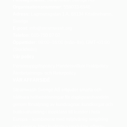
Organisationsnummer:
559033-6946
Adress:
Lagmansgatan 1 A, 68134 Kristinehamn,
Sverige
E-post:
info
@steamwash.org
Telefon:
010-750 07 07
Öppettider:
09:00–16:00 (mån–fre), GMT+01:00
(Stockholm)
Vår policy
Personuppgiftspolicy
Handelsvillkor
Fraktpolicy
Återbetalnings- och Returpolicy
VÅR AFFÄRSIDÉ
Steamwash Sverige AB erbjuder smarta och
hållbara helhetslösningar för dagligvaruhandeln
genom försäljning av kundvagnar, kundkorgar och
butiksutrustning i toppklass till kunder i hela
Europa – kombinerat med miljövänlig rengöring
och service. Med kvalitativa produkter, effektiv