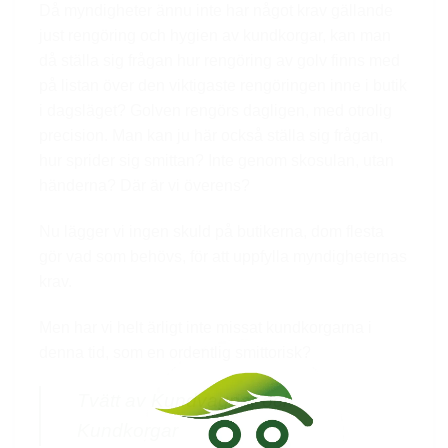
Då myndigheter ännu inte har något krav gällande
just rengöring och hygien av kundkorgar, kan man
då ställa sig frågan hur rengöring av golv finns med
på listan över den viktigaste rengöringen inne i butik
i dagsläget? Golven rengörs dagligen, med otrolig
precision. Man kan ju här också ställa sig frågan,
hur sprider sig smittan? Inte genom skosulan, utan
händerna? Där är vi överens?
Nu lägger vi ingen skuld på butikerna, dom flesta
gör vad som behövs, för att uppfylla myndigheternas
krav.
Men har vi helt ärligt inte missat kundkorgarna i
denna tid, som en ordentlig smittorisk?
Tvätt av Kundvagnar och
Kundkorgar