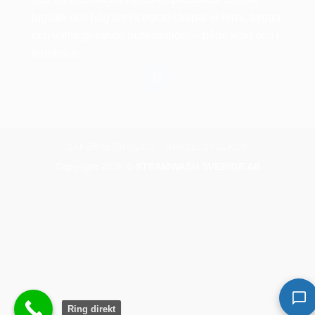
logistik och hög servicegrad skapar vi rena, trygga
och välfungerande butiksmiljöer – både idag och i
framtiden.
SÄKERHETSPOLICY
HANDELSVILLKOR
Copyright 2026 ©
STEAMWASH SVERIGE AB
Ring direkt