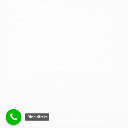
VÅR AFFÄRSIDÉ
Steamwash Sverige AB erbjuder smarta och
hållbara helhetslösningar för dagligvaruhandeln
genom försäljning av kundvagnar, kundkorgar och
butiksutrustning i toppklass till kunder i hela
Europa – kombinerat med miljövänlig rengöring
och service. Med kvalitativa produkter, effektiv
logistik och hög servicegrad skapar vi rena, trygga
och välfungerande butiksmiljöer – både idag och i
framtiden.
SÄKERHETSPOLICY
HANDELSVILLKOR
Ring direkt
Copyright 2026 ©
STEAMWASH SVERIGE AB