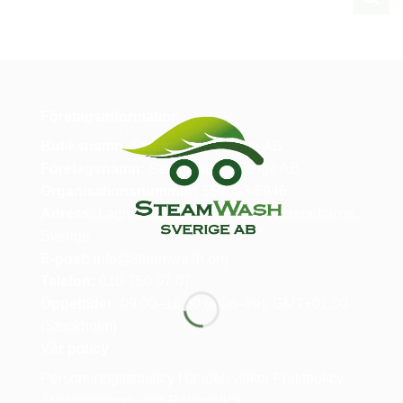
Företagsinformation
Butiksnamn:
Steamwash Sverige AB
Företagsnamn:
Steamwash Sverige AB
Organisationsnummer:
559033-6946
Adress:
Lagmansgatan 1 A, 68134 Kristinehamn,
Sverige
E-post:
info
@steamwash.org
Telefon:
010-750 07 07
Öppettider:
09:00–16:00 (mån–fre), GMT+01:00
(Stockholm)
Vår policy
Personuppgiftspolicy
Handelsvillkor
Fraktpolicy
Återbetalnings- och Returpolicy