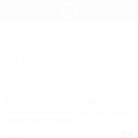
Skip
to
content
404
Attans! Den sidan finns faktiskt inte.
Exakt inget kunde hittas här. Kanske kan du prova nån av
länkarna i menyn eller söka lite?