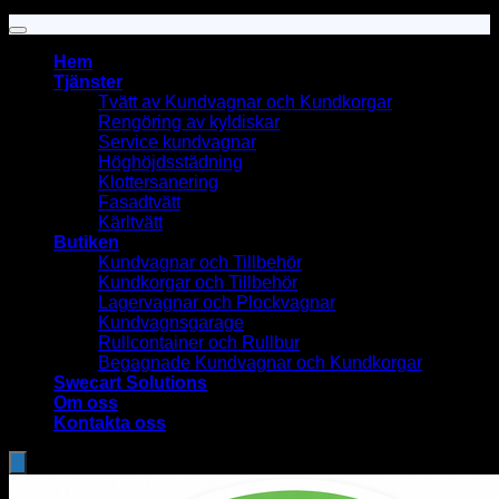
Copyright 2026 ©
STEAMWASH SVERIGE AB
Hem
Tjänster
Tvätt av Kundvagnar och Kundkorgar
Rengöring av kyldiskar
Service kundvagnar
Höghöjdsstädning
Klottersanering
Fasadtvätt
Kärltvätt
Butiken
Kundvagnar och Tillbehör
Kundkorgar och Tillbehör
Lagervagnar och Plockvagnar
Kundvagnsgarage
Rullcontainer och Rullbur
Begagnade Kundvagnar och Kundkorgar
Swecart Solutions
Om oss
Kontakta oss