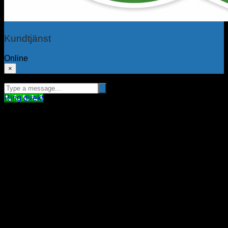
Kundtjänst
Online
×
Hej! Hur kan jag hjälpa dig?
Ring direkt