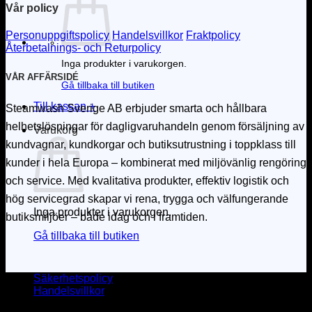
Vår policy
Personuppgiftspolicy
Handelsvillkor
Fraktpolicy
Återbetalnings- och Returpolicy
Inga produkter i varukorgen.
VÅR AFFÄRSIDÉ
Gå tillbaka till butiken
Till kassan
+
Steamwash Sverige AB erbjuder smarta och hållbara
helhetslösningar för dagligvaruhandeln genom försäljning av
Varukorg
kundvagnar, kundkorgar och butiksutrustning i toppklass till
kunder i hela Europa – kombinerat med miljövänlig rengöring
och service. Med kvalitativa produkter, effektiv logistik och
hög servicegrad skapar vi rena, trygga och välfungerande
Inga produkter i varukorgen.
butiksmiljöer – både idag och i framtiden.
Gå tillbaka till butiken
Säkerhetspolicy
Handelsvillkor