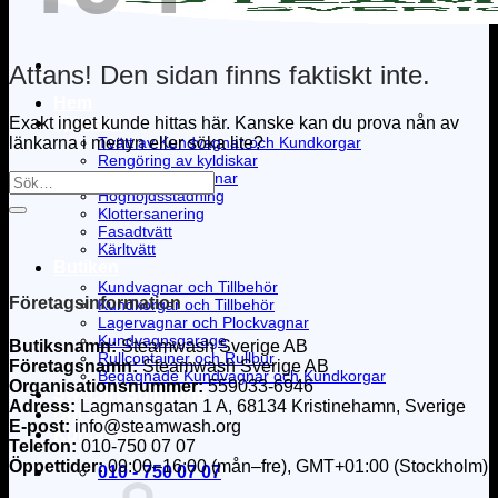
Attans! Den sidan finns faktiskt inte.
Hem
Exakt inget kunde hittas här. Kanske kan du prova nån av
Tjänster
länkarna i menyn eller söka lite?
Tvätt av Kundvagnar och Kundkorgar
Rengöring av kyldiskar
Service kundvagnar
Höghöjdsstädning
Klottersanering
Fasadtvätt
Kärltvätt
Butiken
Kundvagnar och Tillbehör
Företagsinformation
Kundkorgar och Tillbehör
Lagervagnar och Plockvagnar
Kundvagnsgarage
Butiksnamn:
Steamwash Sverige AB
Rullcontainer och Rullbur
Företagsnamn:
Steamwash Sverige AB
Begagnade Kundvagnar och Kundkorgar
Organisationsnummer:
559033-6946
Swecart Solutions
Adress:
Lagmansgatan 1 A, 68134 Kristinehamn, Sverige
Om oss
E-post:
info
@steamwash.org
Kontakta oss
Telefon:
010-750 07 07
Öppettider:
09:00–16:00 (mån–fre), GMT+01:00 (Stockholm)
010 - 750 07 07